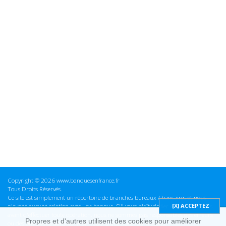
Copyright © 2026 www.banquesenfrance.fr
Tous Droits Réservés.
Ce site est simplement un répertoire de branches bureaux / bancaires et nous
n'avons aucune relation avec une banque. S'il vous plaît vérifier ces informations
avant d'effectuer toute opération, nous ne sommes pas responsables des erreurs
Propres et d'autres utilisent des cookies pour améliorer
ou des omissions dans les informations que nous fournissons.