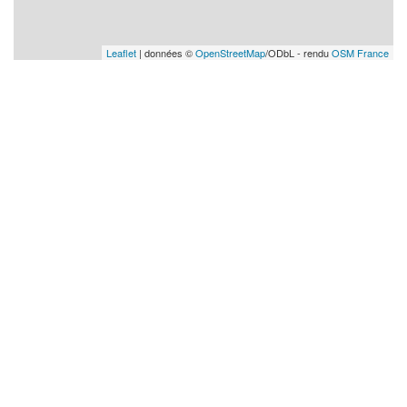
Leaflet
| données ©
OpenStreetMap
/ODbL - rendu
OSM France