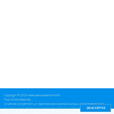
Copyright © 2026 www.banquesenfrance.fr
Tous Droits Réservés.
Ce site est simplement un répertoire de branches bureaux / bancaires et nous
n'avons aucune relation avec une banque. S'il vous plaît vérifier ces informations
avant d'effectuer toute opération, nous ne sommes pas responsables des erreurs