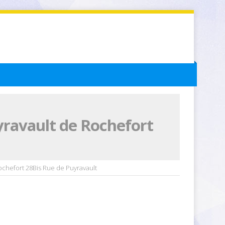
yravault de Rochefort
chefort 28Bis Rue de Puyravault