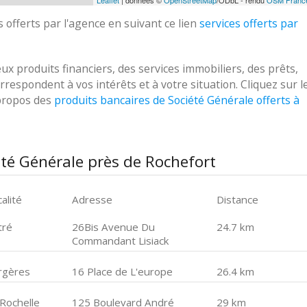
Leaflet
| données ©
OpenStreetMap
/ODbL - rendu
OSM Franc
 offerts par l'agence en suivant ce lien
services offerts par
 produits financiers, des services immobiliers, des prêts,
respondent à vos intérêts et à votre situation. Cliquez sur l
 propos des
produits bancaires de Société Générale offerts à
été Générale près de Rochefort
alité
Adresse
Distance
tré
26Bis Avenue Du
24.7 km
Commandant Lisiack
rgères
16 Place de L'europe
26.4 km
 Rochelle
125 Boulevard André
29 km