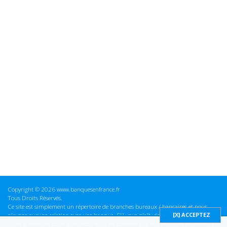
Copyright © 2026 www.banquesenfrance.fr
Tous Droits Réservés.
Ce site est simplement un répertoire de branches bureaux / bancaires et nous
n'avons aucune relation avec une banque. S'il vous plaît vérifier ces informations
avant d'effectuer toute opération, nous ne sommes pas responsables des erreurs