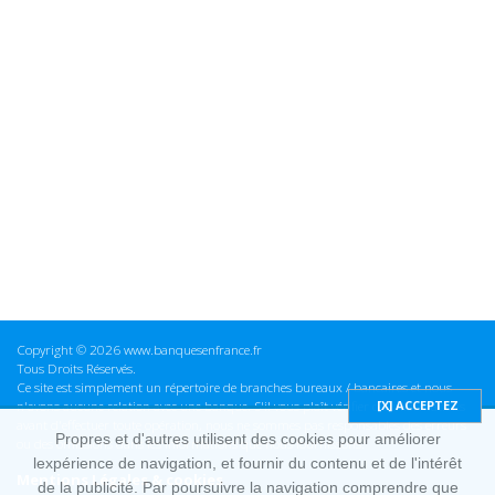
Copyright © 2026 www.banquesenfrance.fr
Tous Droits Réservés.
Ce site est simplement un répertoire de branches bureaux / bancaires et nous
n'avons aucune relation avec une banque. S'il vous plaît vérifier ces informations
avant d'effectuer toute opération, nous ne sommes pas responsables des erreurs
Propres et d'autres utilisent des cookies pour améliorer
ou des omissions dans les informations que nous fournissons.
lexpérience de navigation, et fournir du contenu et de l'intérêt
Mentions Légales & cookies
de la publicité. Par poursuivre la navigation comprendre que