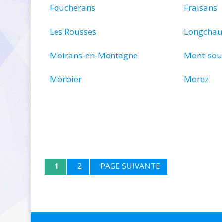
Foucherans
Fraisans
Les Rousses
Longcha
Moirans-en-Montagne
Mont-sou
Morbier
Morez
1
2
PAGE SUIVANTE