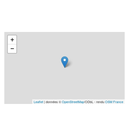
+
−
Leaflet
| données ©
OpenStreetMap
/ODbL - rendu
OSM France