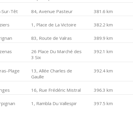
e-Sur-Têt
84, Avenue Pasteur
381.6 km
ziers
1, Place de La Victoire
382.2 km
rignan
83, Route de Valras
389.9 km
zenas
26 Place Du Marché des
392.1 km
3 Six
lras-Plage
13, Allée Charles de
392.4 km
Gaulle
nges
16, Rue Frédéric Mistral
396.3 km
rpignan
1, Rambla Du Vallespir
397.5 km