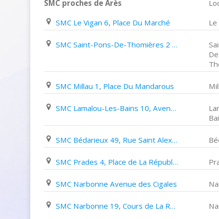
SMC proches de Arès
Loc
SMC Le Vigan 6, Place Du Marché
Le
SMC Saint-Pons-De-Thomières 2 Place Du Foirail
Sa
De
Th
SMC Millau 1, Place Du Mandarous
Mil
SMC Lamalou-Les-Bains 10, Avenue Charcot
La
Ba
SMC Bédarieux 49, Rue Saint Alexandre
Bé
SMC Prades 4, Place de La République
Pr
SMC Narbonne Avenue des Cigales
Na
SMC Narbonne 19, Cours de La République
Na