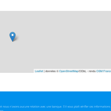
Leaflet
| données ©
OpenStreetMap
/ODbL - rendu
OSM Franc
t nous n'avons aucune relation avec une banque. S'il vous plaît vérifier ces informatio
ons.