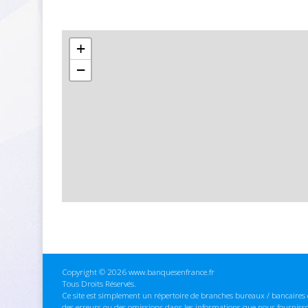
+
−
Copyright © 2026 www.banquesenfrance.fr
Tous Droits Réservés.
Ce site est simplement un répertoire de branches bureaux / bancaires e
des erreurs ou des omissions dans les informations que nous fourniss