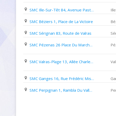
SMC Ille-Sur-Têt 84, Avenue Pasteur
Ill
SMC Béziers 1, Place de La Victoire
Bé
SMC Sérignan 83, Route de Valras
Sé
SMC Pézenas 26 Place Du Marché des 3 Six
Pé
SMC Valras-Plage 13, Allée Charles de Gaulle
Va
SMC Ganges 16, Rue Frédéric Mistral
Ga
SMC Perpignan 1, Rambla Du Vallespir
Pe