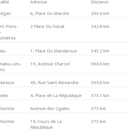
alité
Adresse
Distance
 Vigan
6, Place Du Marché
203.4 km
int-Pons-
2 Place Du Foirail
342.8 km
-
omières
lau
1, Place Du Mandarous
343.2 km
malou-Les-
10, Avenue Charcot
360.6 km
ins
darieux
49, Rue Saint Alexandre
365.6 km
ades
4, Place de La République
373.7 km
rbonne
Avenue des Cigales
375 km
rbonne
19, Cours de La
375 km
République