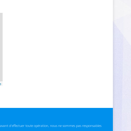
e
ns avant d'effectuer toute opération, nous ne sommes pas responsables