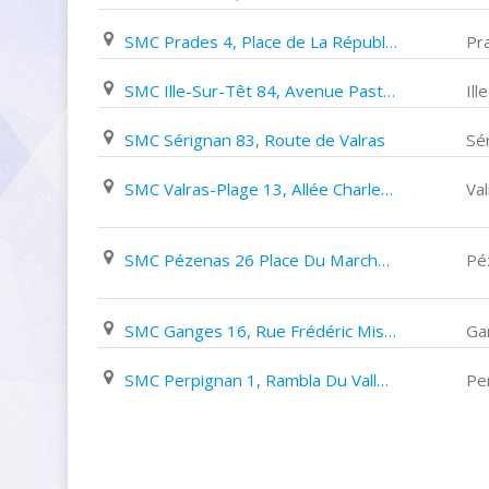
SMC Prades 4, Place de La République
Pr
SMC Ille-Sur-Têt 84, Avenue Pasteur
Ill
SMC Sérignan 83, Route de Valras
Sé
SMC Valras-Plage 13, Allée Charles de Gaulle
Va
SMC Pézenas 26 Place Du Marché des 3 Six
Pé
SMC Ganges 16, Rue Frédéric Mistral
Ga
SMC Perpignan 1, Rambla Du Vallespir
Pe