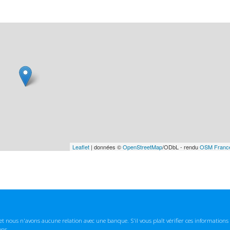
Leaflet
| données ©
OpenStreetMap
/ODbL - rendu
OSM Franc
t nous n'avons aucune relation avec une banque. S'il vous plaît vérifier ces informatio
ons.