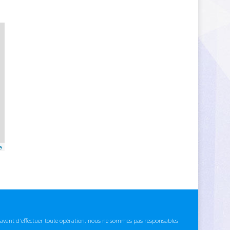
e
ns avant d'effectuer toute opération, nous ne sommes pas responsables