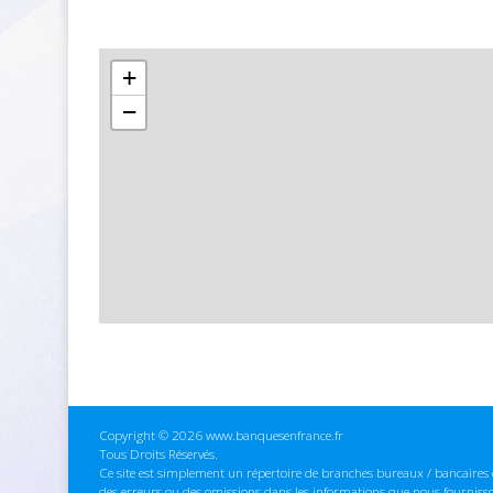
+
−
Copyright © 2026 www.banquesenfrance.fr
Tous Droits Réservés.
Ce site est simplement un répertoire de branches bureaux / bancaires e
des erreurs ou des omissions dans les informations que nous fourniss