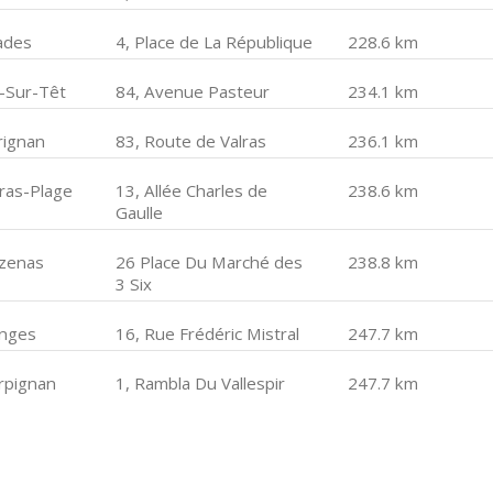
ades
4, Place de La République
228.6 km
e-Sur-Têt
84, Avenue Pasteur
234.1 km
rignan
83, Route de Valras
236.1 km
lras-Plage
13, Allée Charles de
238.6 km
Gaulle
zenas
26 Place Du Marché des
238.8 km
3 Six
nges
16, Rue Frédéric Mistral
247.7 km
rpignan
1, Rambla Du Vallespir
247.7 km