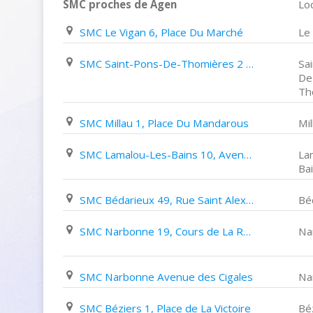
SMC proches de Agen
Loc
SMC Le Vigan 6, Place Du Marché
Le
SMC Saint-Pons-De-Thomières 2 Place Du Foirail
Sa
De
Th
SMC Millau 1, Place Du Mandarous
Mil
SMC Lamalou-Les-Bains 10, Avenue Charcot
La
Ba
SMC Bédarieux 49, Rue Saint Alexandre
Bé
SMC Narbonne 19, Cours de La République
Na
SMC Narbonne Avenue des Cigales
Na
SMC Béziers 1, Place de La Victoire
Bé