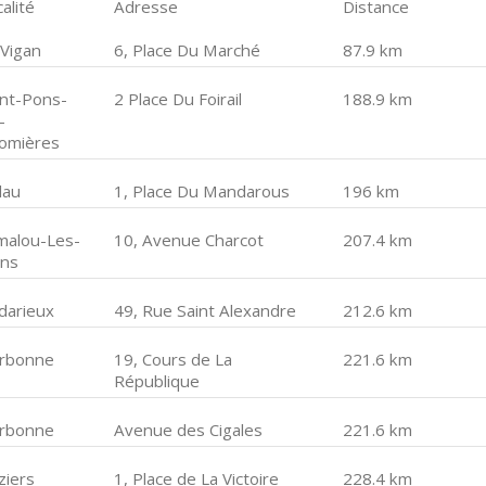
alité
Adresse
Distance
 Vigan
6, Place Du Marché
87.9 km
int-Pons-
2 Place Du Foirail
188.9 km
-
omières
lau
1, Place Du Mandarous
196 km
malou-Les-
10, Avenue Charcot
207.4 km
ins
darieux
49, Rue Saint Alexandre
212.6 km
rbonne
19, Cours de La
221.6 km
République
rbonne
Avenue des Cigales
221.6 km
ziers
1, Place de La Victoire
228.4 km