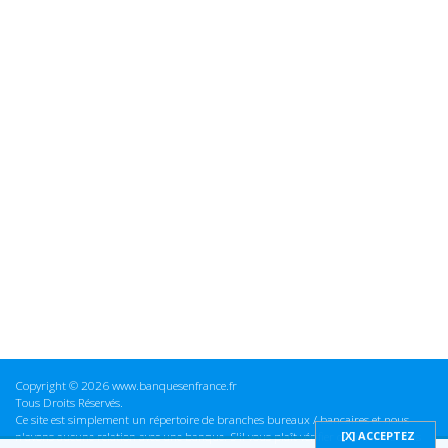
Copyright © 2026 www.banquesenfrance.fr
Tous Droits Réservés.
Ce site est simplement un répertoire de branches bureaux / bancaires et nous
n'avons aucune relation avec une banque. S'il vous plaît vérifier ces informations