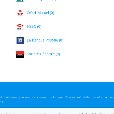
Crédit Mutuel (0)
HSBC (0)
La Banque Postale (0)
Société Générale (0)
t nous n'avons aucune relation avec une banque. S'il vous plaît vérifier ces informatio
ons.