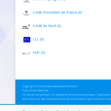
Crédit Immobilier de France (0)
Crédit du Nord (0)
LCL (0)
SMC (0)
Copyright © 2026 www.banquesenfrance.fr
Tous Droits Réservés.
Ce site est simplement un répertoire de branches bureaux / bancaires e
des erreurs ou des omissions dans les informations que nous fourniss