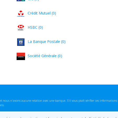
Crédit Mutuel (0)
HSBC (0)
La Banque Postale (0)
Société Générale (0)
t nous n'avons aucune relation avec une banque. S'il vous plaît vérifier ces informatio
ons.