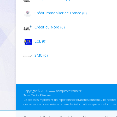
Crédit Immobilier de France (0)
Crédit du Nord (0)
LCL (0)
SMC (0)
Copyright © 2026 www.banquesenfrance.fr
Tous Droits Réservés.
Ce site est simplement un répertoire de branches bureaux / bancaires e
des erreurs ou des omissions dans les informations que nous fourniss