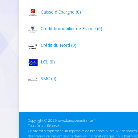
Caisse d'Epargne (0)
Crédit Immobilier de France (0)
Crédit du Nord (0)
LCL (0)
SMC (0)
Copyright © 2026 www.banquesenfrance.fr
Tous Droits Réservés.
Ce site est simplement un répertoire de branches bureaux / bancaires e
des erreurs ou des omissions dans les informations que nous fourniss