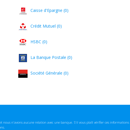
Caisse d'Epargne (0)
Crédit Mutuel (0)
HSBC (0)
La Banque Postale (0)
Société Générale (0)
t nous n'avons aucune relation avec une banque. S'il vous plaît vérifier ces informatio
ons.