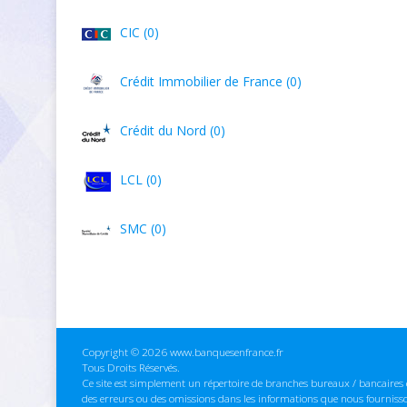
CIC (0)
Crédit Immobilier de France (0)
Crédit du Nord (0)
LCL (0)
SMC (0)
Copyright © 2026 www.banquesenfrance.fr
Tous Droits Réservés.
Ce site est simplement un répertoire de branches bureaux / bancaires e
des erreurs ou des omissions dans les informations que nous fourniss