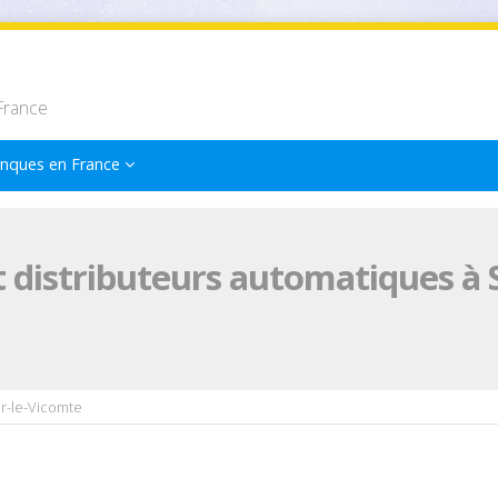
France
nques en France
 distributeurs automatiques à S
r-le-Vicomte