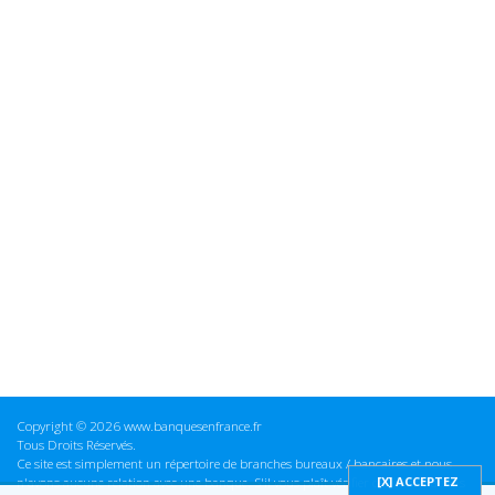
Copyright © 2026 www.banquesenfrance.fr
Tous Droits Réservés.
Ce site est simplement un répertoire de branches bureaux / bancaires et nous
n'avons aucune relation avec une banque. S'il vous plaît vérifier ces informations