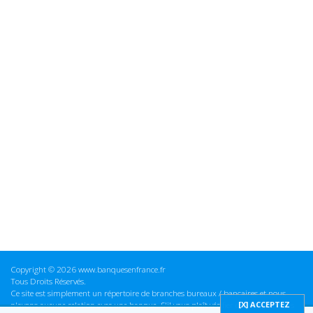
Copyright © 2026 www.banquesenfrance.fr
Tous Droits Réservés.
Ce site est simplement un répertoire de branches bureaux / bancaires et nous
n'avons aucune relation avec une banque. S'il vous plaît vérifier ces informations