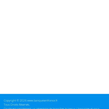
Copyright © 2026 www.banquesenfrance.fr
Tous Droits Réservés.
Ce site est simplement un répertoire de branches bureaux / bancaires et nous