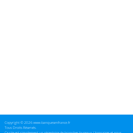
Copyright © 2026 www.banquesenfrance.fr
Tous Droits Réservés.
Ce site est simplement un répertoire de branches bureaux / bancaires et nous