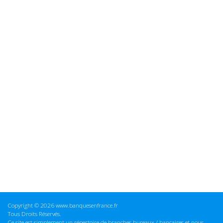
Copyright © 2026 www.banquesenfrance.fr
Tous Droits Réservés.
Ce site est simplement un répertoire de branches bureaux / bancaires et nous