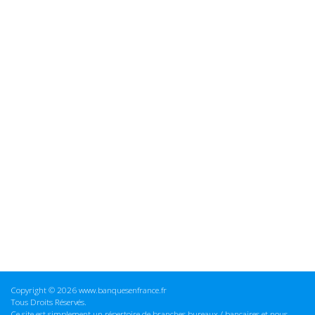
Copyright © 2026 www.banquesenfrance.fr
Tous Droits Réservés.
Ce site est simplement un répertoire de branches bureaux / bancaires et nous