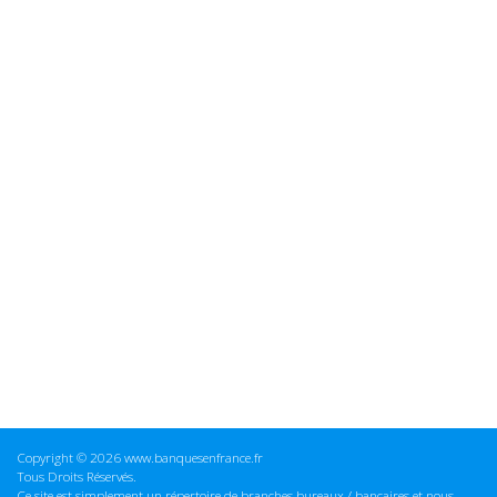
Copyright © 2026 www.banquesenfrance.fr
Tous Droits Réservés.
Ce site est simplement un répertoire de branches bureaux / bancaires et nous