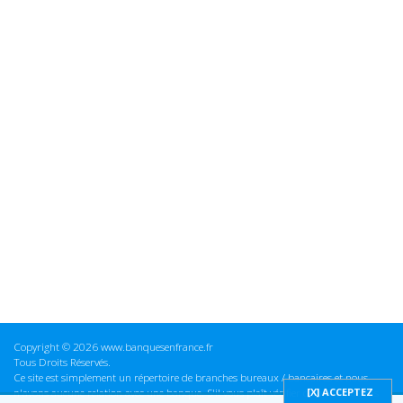
Copyright © 2026 www.banquesenfrance.fr
Tous Droits Réservés.
Ce site est simplement un répertoire de branches bureaux / bancaires et nous
n'avons aucune relation avec une banque. S'il vous plaît vérifier ces informations