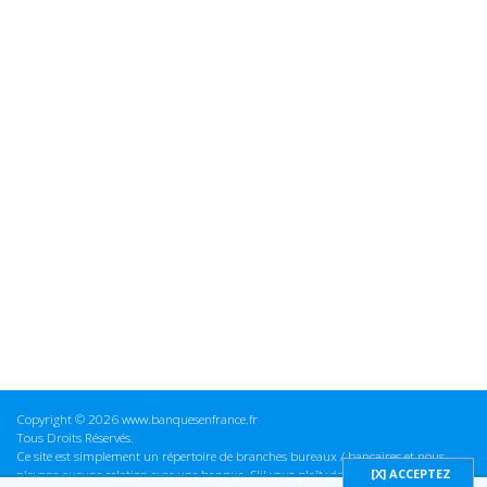
Copyright © 2026 www.banquesenfrance.fr
Tous Droits Réservés.
Ce site est simplement un répertoire de branches bureaux / bancaires et nous
n'avons aucune relation avec une banque. S'il vous plaît vérifier ces informations