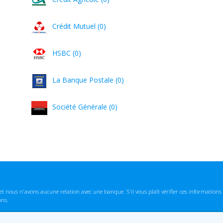
Crédit Mutuel (0)
HSBC (0)
La Banque Postale (0)
Société Générale (0)
t nous n'avons aucune relation avec une banque. S'il vous plaît vérifier ces informatio
ons.