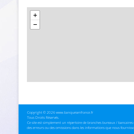
+
−
Copyright © 2026 www.banquesenfrance.fr
Tous Droits Réservés.
Ce site est simplement un répertoire de branches bureaux / bancaires e
des erreurs ou des omissions dans les informations que nous fourniss