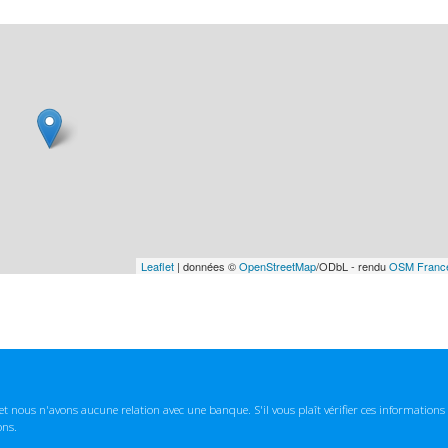
Leaflet
| données ©
OpenStreetMap
/ODbL - rendu
OSM Franc
t nous n'avons aucune relation avec une banque. S'il vous plaît vérifier ces informatio
ons.