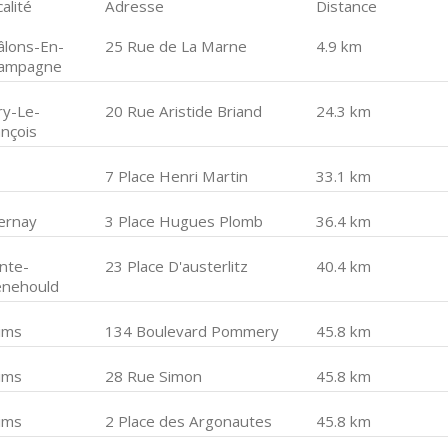
alité
Adresse
Distance
âlons-En-
25 Rue de La Marne
4.9 km
ampagne
ry-Le-
20 Rue Aristide Briand
24.3 km
ançois
7 Place Henri Martin
33.1 km
ernay
3 Place Hugues Plomb
36.4 km
inte-
23 Place D'austerlitz
40.4 km
nehould
ims
134 Boulevard Pommery
45.8 km
ims
28 Rue Simon
45.8 km
ims
2 Place des Argonautes
45.8 km