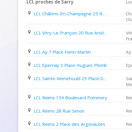
LCL proches de Sarry
Loc
LCL Châlons-En-Champagne 25 Rue de La Marne
Ch
Ch
LCL Vitry-Le-François 20 Rue Aristide Briand
Vit
Fr
LCL Aÿ 7 Place Henri Martin
Aÿ
LCL Epernay 3 Place Hugues Plomb
Ep
LCL Sainte-Menehould 23 Place D'austerlitz
Sa
Me
LCL Reims 134 Boulevard Pommery
Re
LCL Reims 28 Rue Simon
Re
LCL Reims 2 Place des Argonautes
Re