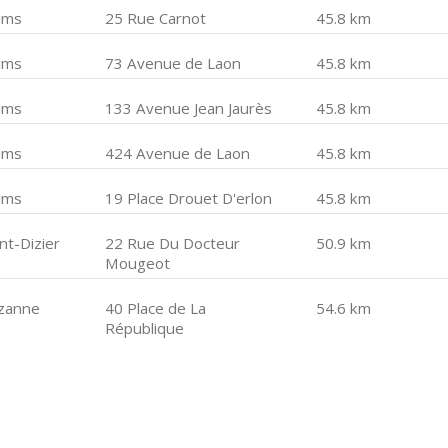
ims
25 Rue Carnot
45.8 km
ims
73 Avenue de Laon
45.8 km
ims
133 Avenue Jean Jaurès
45.8 km
ims
424 Avenue de Laon
45.8 km
ims
19 Place Drouet D'erlon
45.8 km
nt-Dizier
22 Rue Du Docteur
50.9 km
Mougeot
zanne
40 Place de La
54.6 km
République