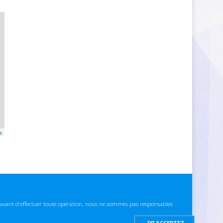
e
ns avant d'effectuer toute opération, nous ne sommes pas responsables