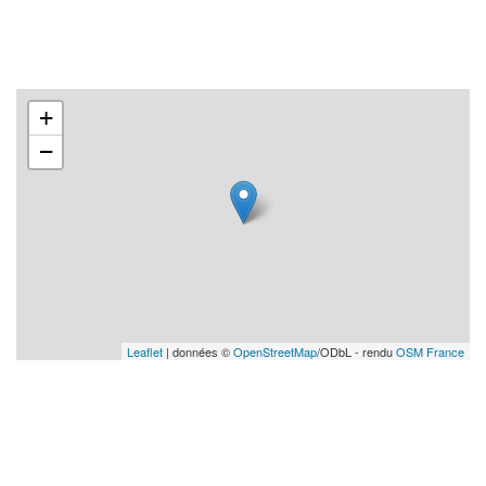
+
−
Leaflet
| données ©
OpenStreetMap
/ODbL - rendu
OSM France