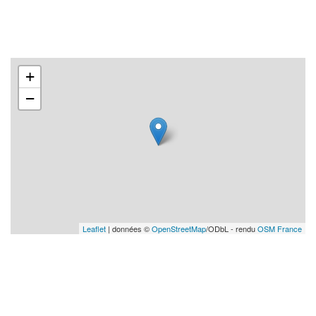
+
−
Leaflet
| données ©
OpenStreetMap
/ODbL - rendu
OSM France