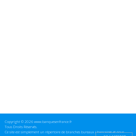
Copyright © 2026 www.banquesenfrance.fr
Tous Droits Réservés.
Ce site est simplement un répertoire de branches bureaux / bancaires et nous