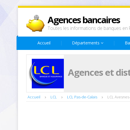
Agences bancaires
Toutes les informations de banques en 
Accueil
Départements
Ba
Agences et dis
Accueil
LCL
LCL Pas-de-Calais
LCL Avesnes