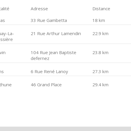
alité
Adresse
Distance
ras
33 Rue Gambetta
18 km
uay-La-
21 Rue Arthur Lamendin
22.9 km
issière
vin
104 Rue Jean Baptiste
23.8 km
defernez
ns
6 Rue René Lanoy
27.3 km
thune
46 Grand Place
29.4 km