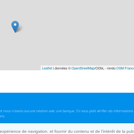
Leaflet
| données ©
OpenStreetMap
/ODbL - rendu
OSM Franc
t nous n'avons aucune relation avec une banque. S'il vous plaît vérifier ces informatio
ons.
lexpérience de navigation, et fournir du contenu et de l'intérêt de la pu