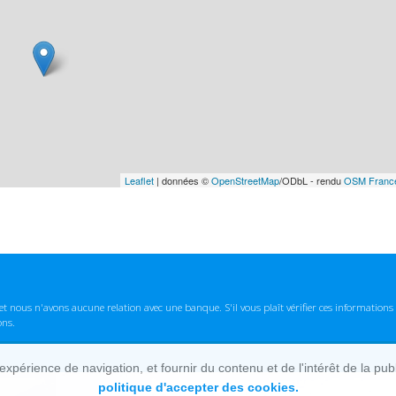
Leaflet
| données ©
OpenStreetMap
/ODbL - rendu
OSM Franc
t nous n'avons aucune relation avec une banque. S'il vous plaît vérifier ces informatio
ons.
lexpérience de navigation, et fournir du contenu et de l'intérêt de la pu
politique d'accepter des cookies.