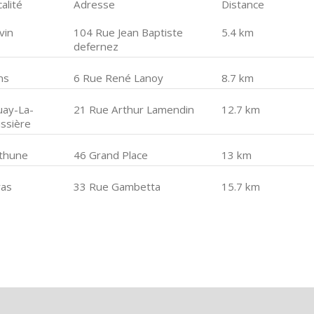
alité
Adresse
Distance
vin
104 Rue Jean Baptiste
5.4 km
defernez
ns
6 Rue René Lanoy
8.7 km
uay-La-
21 Rue Arthur Lamendin
12.7 km
issière
thune
46 Grand Place
13 km
ras
33 Rue Gambetta
15.7 km