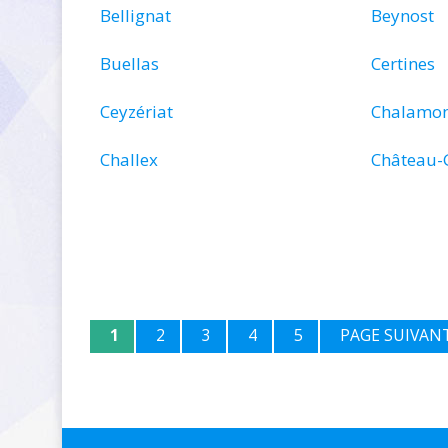
Bellignat
Beynost
Buellas
Certines
Ceyzériat
Chalamon
Challex
Château-G
1
2
3
4
5
PAGE SUIVAN