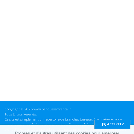
Copyright © 2026 www.banquesenfrance.fr
Tous Droits Réservés.
Ce site est simplement un répertoire de branches bureaux / bancaires et nous
n'avons aucune relation avec une banque. S'il vous plaît vérifier ces informations
avant d'effectuer toute opération, nous ne sommes pas responsables des erreurs
Propres et d'autres utilisent des cookies pour améliorer