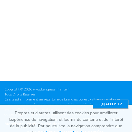
Copyright © 2026 www.banquesenfrance.fr
Tous Droits Réservés.
Ce site est simplement un répertoire de branches bureaux / bancaires et nous
n'avons aucune relation avec une banque. S'il vous plaît vérifier ces informations
avant d'effectuer toute opération, nous ne sommes pas responsables des erreurs
Propres et d'autres utilisent des cookies pour améliorer
ou des omissions dans les informations que nous fournissons.
lexpérience de navigation, et fournir du contenu et de l'intérêt
Mentions Légales & cookies
de la publicité. Par poursuivre la navigation comprendre que