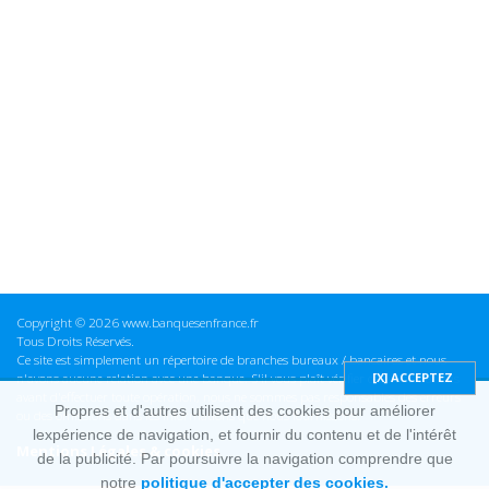
Copyright © 2026 www.banquesenfrance.fr
Tous Droits Réservés.
Ce site est simplement un répertoire de branches bureaux / bancaires et nous
n'avons aucune relation avec une banque. S'il vous plaît vérifier ces informations
avant d'effectuer toute opération, nous ne sommes pas responsables des erreurs
Propres et d'autres utilisent des cookies pour améliorer
ou des omissions dans les informations que nous fournissons.
lexpérience de navigation, et fournir du contenu et de l'intérêt
Mentions Légales & cookies
de la publicité. Par poursuivre la navigation comprendre que
notre
politique d'accepter des cookies.