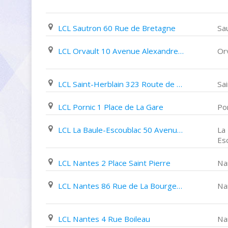
LCL Sautron 60 Rue de Bretagne
Sa
LCL Orvault 10 Avenue Alexandre Goupil
Or
LCL Saint-Herblain 323 Route de Vannes
Sa
LCL Pornic 1 Place de La Gare
Po
LCL La Baule-Escoublac 50 Avenue Du Maréchal Joffre
La
Es
LCL Nantes 2 Place Saint Pierre
Na
LCL Nantes 86 Rue de La Bourgeonnière
Na
LCL Nantes 4 Rue Boileau
Na