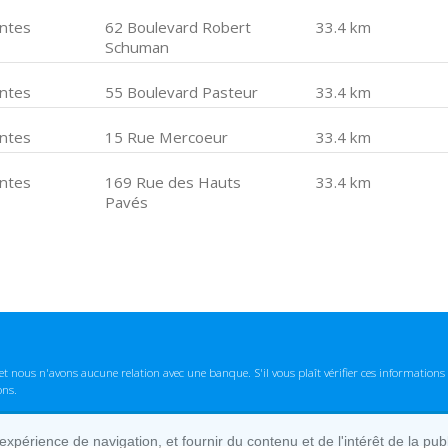
ntes
62 Boulevard Robert
33.4 km
Schuman
ntes
55 Boulevard Pasteur
33.4 km
ntes
15 Rue Mercoeur
33.4 km
ntes
169 Rue des Hauts
33.4 km
Pavés
t nous n'avons aucune relation avec une banque. S'il vous plaît vérifier ces informatio
ons.
lexpérience de navigation, et fournir du contenu et de l'intérêt de la pu