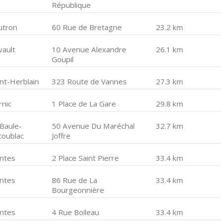
République
utron
60 Rue de Bretagne
23.2 km
vault
10 Avenue Alexandre
26.1 km
Goupil
int-Herblain
323 Route de Vannes
27.3 km
rnic
1 Place de La Gare
29.8 km
 Baule-
50 Avenue Du Maréchal
32.7 km
coublac
Joffre
ntes
2 Place Saint Pierre
33.4 km
ntes
86 Rue de La
33.4 km
Bourgeonnière
ntes
4 Rue Boileau
33.4 km