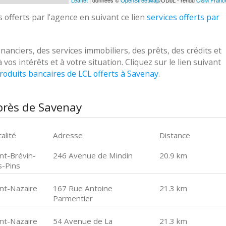
Leaflet
| données ©
OpenStreetMap
/ODbL - rendu
OSM Franc
 offerts par l'agence en suivant ce lien
services offerts par
nciers, des services immobiliers, des prêts, des crédits et
s intérêts et à votre situation. Cliquez sur le lien suivant
roduits bancaires de LCL offerts à Savenay
.
près de Savenay
alité
Adresse
Distance
int-Brévin-
246 Avenue de Mindin
20.9 km
s-Pins
int-Nazaire
167 Rue Antoine
21.3 km
Parmentier
int-Nazaire
54 Avenue de La
21.3 km