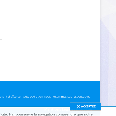
ns avant d'effectuer toute opération, nous ne sommes pas responsables
Mentions Légales & cookies
blicité. Par poursuivre la navigation comprendre que notre