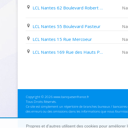
LCL Nantes 62 Boulevard Robert Schuman
Na
LCL Nantes 55 Boulevard Pasteur
Na
LCL Nantes 15 Rue Mercoeur
Na
LCL Nantes 169 Rue des Hauts Pavés
Na
Copyright © 2026 www.banquesenfrance.fr
Tous Droits Réservés.
Ce site est simplement un répertoire de branches bureaux / bancaires e
des erreurs ou des omissions dans les informations que nous fourniss
Propres et d'autres utilisent des cookies pour améliorer 