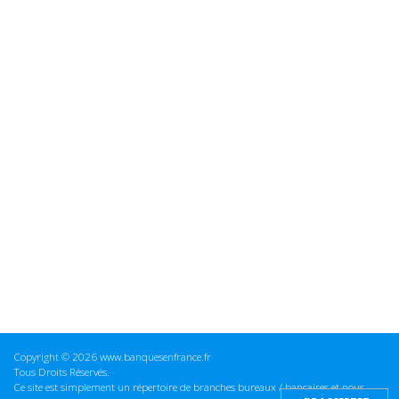
Copyright © 2026 www.banquesenfrance.fr
Tous Droits Réservés.
Ce site est simplement un répertoire de branches bureaux / bancaires et nous