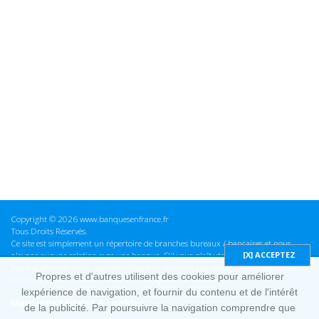
Copyright © 2026 www.banquesenfrance.fr
Tous Droits Réservés.
Ce site est simplement un répertoire de branches bureaux / bancaires et nous
n'avons aucune relation avec une banque. S'il vous plaît vérifier ces informations
avant d'effectuer toute opération, nous ne sommes pas responsables des erreurs
Propres et d'autres utilisent des cookies pour améliorer
ou des omissions dans les informations que nous fournissons.
lexpérience de navigation, et fournir du contenu et de l'intérêt
Mentions Légales & cookies
de la publicité. Par poursuivre la navigation comprendre que