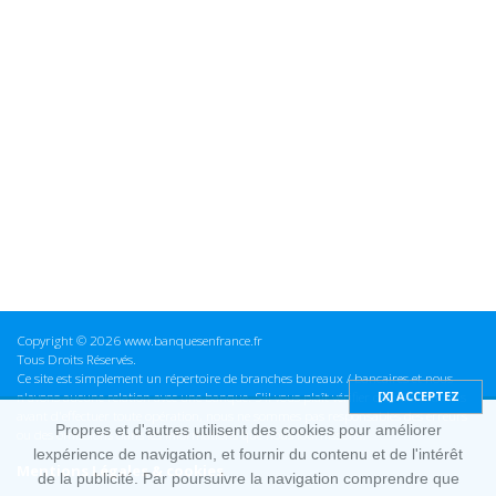
Copyright © 2026 www.banquesenfrance.fr
Tous Droits Réservés.
Ce site est simplement un répertoire de branches bureaux / bancaires et nous
n'avons aucune relation avec une banque. S'il vous plaît vérifier ces informations
avant d'effectuer toute opération, nous ne sommes pas responsables des erreurs
Propres et d'autres utilisent des cookies pour améliorer
ou des omissions dans les informations que nous fournissons.
lexpérience de navigation, et fournir du contenu et de l'intérêt
Mentions Légales & cookies
de la publicité. Par poursuivre la navigation comprendre que