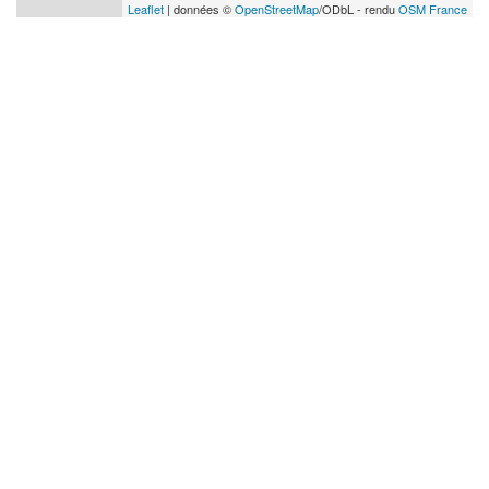
Leaflet
| données ©
OpenStreetMap
/ODbL - rendu
OSM France