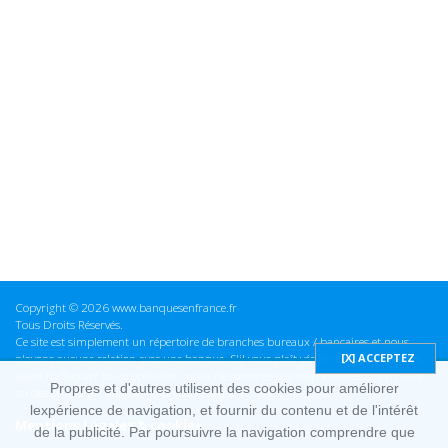
Copyright © 2026 www.banquesenfrance.fr
Tous Droits Réservés.
Ce site est simplement un répertoire de branches bureaux / bancaires et nous
n'avons aucune relation avec une banque. S'il vous plaît vérifier ces informations
avant d'effectuer toute opération, nous ne sommes pas responsables des erreurs
Propres et d'autres utilisent des cookies pour améliorer
ou des omissions dans les informations que nous fournissons.
lexpérience de navigation, et fournir du contenu et de l'intérêt
Mentions Légales & cookies
de la publicité. Par poursuivre la navigation comprendre que