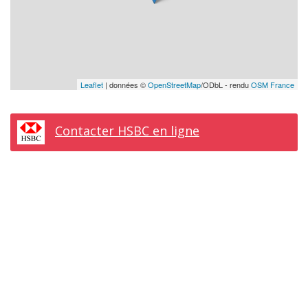
Leaflet
| données ©
OpenStreetMap
/ODbL - rendu
OSM France
Contacter HSBC en ligne