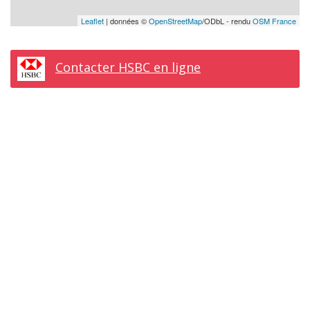
Leaflet
| données ©
OpenStreetMap
/ODbL - rendu
OSM France
Contacter HSBC en ligne