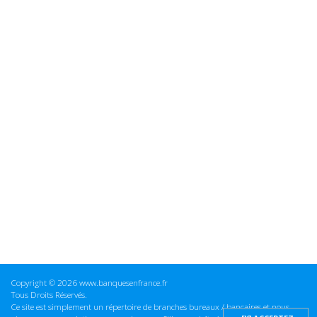
Copyright © 2026 www.banquesenfrance.fr
Tous Droits Réservés.
Ce site est simplement un répertoire de branches bureaux / bancaires et nous