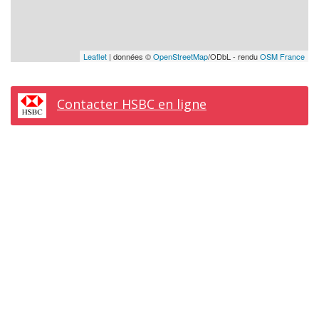
Leaflet
| données ©
OpenStreetMap
/ODbL - rendu
OSM France
Contacter HSBC en ligne