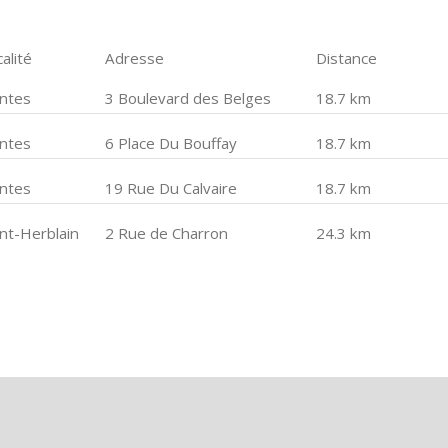
alité
Adresse
Distance
ntes
3 Boulevard des Belges
18.7 km
ntes
6 Place Du Bouffay
18.7 km
ntes
19 Rue Du Calvaire
18.7 km
int-Herblain
2 Rue de Charron
24.3 km