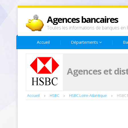
Agences bancaires
Toutes les informations de banques en 
Accueil
Départements
Ba
Agences et dis
Accueil
HSBC
HSBC Loire-Atlantique
HSBC 