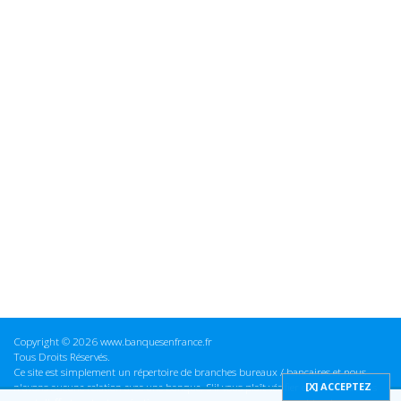
Copyright © 2026 www.banquesenfrance.fr
Tous Droits Réservés.
Ce site est simplement un répertoire de branches bureaux / bancaires et nous
n'avons aucune relation avec une banque. S'il vous plaît vérifier ces informations