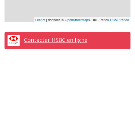
Leaflet
| données ©
OpenStreetMap
/ODbL - rendu
OSM France
Contacter HSBC en ligne