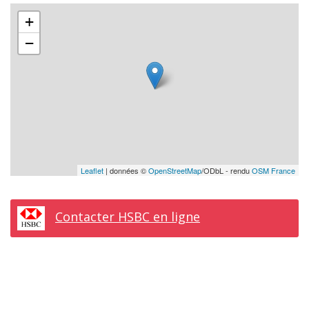
+
−
Leaflet
| données ©
OpenStreetMap
/ODbL - rendu
OSM France
Contacter HSBC en ligne