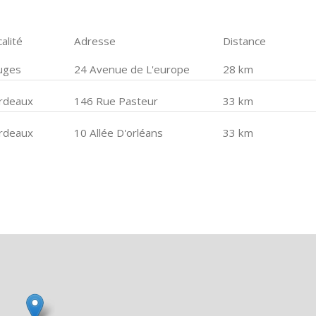
alité
Adresse
Distance
uges
24 Avenue de L'europe
28 km
rdeaux
146 Rue Pasteur
33 km
rdeaux
10 Allée D'orléans
33 km