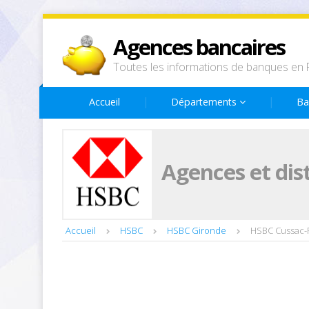
Agences bancaires
Toutes les informations de banques en 
Accueil
Départements
Ba
Agences et dis
Accueil
HSBC
HSBC Gironde
HSBC Cussac-