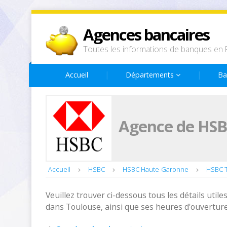
Agences bancaires
Toutes les informations de banques en 
Accueil
Départements
Ba
Agence de HSB
Accueil
HSBC
HSBC Haute-Garonne
HSBC 
Veuillez trouver ci-dessous tous les détails utiles
dans Toulouse, ainsi que ses heures d'ouverture