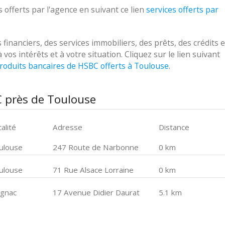
 offerts par l'agence en suivant ce lien
services offerts par
anciers, des services immobiliers, des prêts, des crédits e
s intérêts et à votre situation. Cliquez sur le lien suivant
roduits bancaires de HSBC offerts à Toulouse
.
C près de Toulouse
alité
Adresse
Distance
ulouse
247 Route de Narbonne
0 km
ulouse
71 Rue Alsace Lorraine
0 km
agnac
17 Avenue Didier Daurat
5.1 km