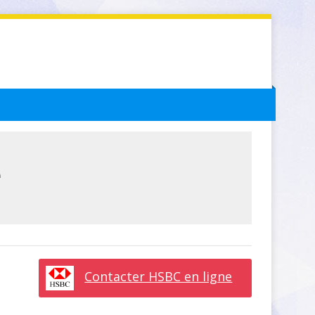
e
z
Contacter HSBC en ligne