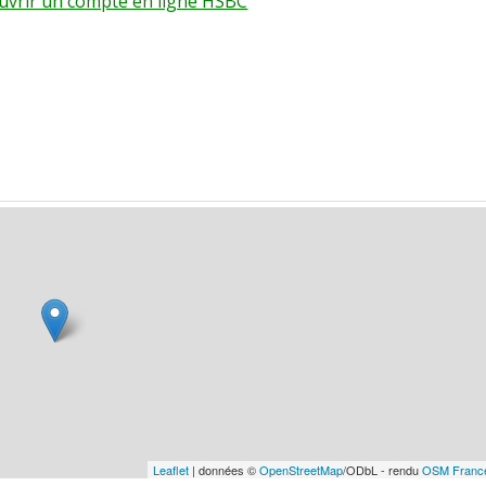
ouvrir un compte en ligne HSBC
Leaflet
| données ©
OpenStreetMap
/ODbL - rendu
OSM Franc