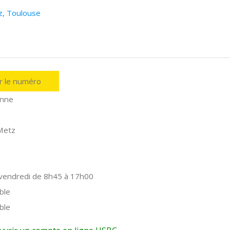
z, Toulouse
er le numéro
onne
Metz
 vendredi de 8h45 à 17h00
ble
ble