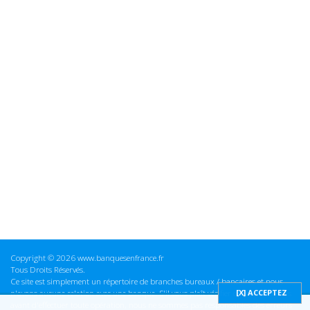
Copyright © 2026 www.banquesenfrance.fr
Tous Droits Réservés.
Ce site est simplement un répertoire de branches bureaux / bancaires et nous
n'avons aucune relation avec une banque. S'il vous plaît vérifier ces informations
avant d'effectuer toute opération, nous ne sommes pas responsables des erreurs