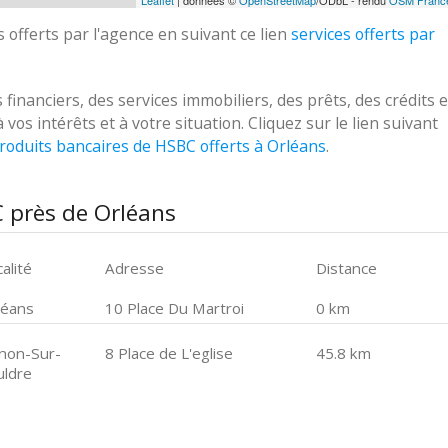
Leaflet
| données ©
OpenStreetMap
/ODbL - rendu
OSM Franc
 offerts par l'agence en suivant ce lien
services offerts par
anciers, des services immobiliers, des prêts, des crédits e
s intérêts et à votre situation. Cliquez sur le lien suivant
roduits bancaires de HSBC offerts à Orléans
.
 près de Orléans
alité
Adresse
Distance
léans
10 Place Du Martroi
0 km
inon-Sur-
8 Place de L'eglise
45.8 km
uldre