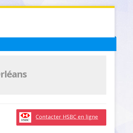
rléans
Contacter HSBC en ligne