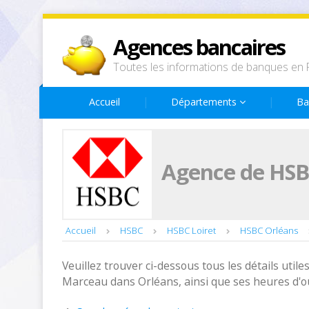
Agences bancaires
Toutes les informations de banques en 
Accueil
Départements
Ba
Agence de HSB
Accueil
HSBC
HSBC Loiret
HSBC Orléans
Veuillez trouver ci-dessous tous les détails utiles
Marceau dans Orléans, ainsi que ses heures d'o