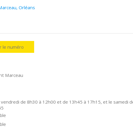
Marceau, Orléans
er le numéro
int Marceau
 vendredi de 8h30 à 12h00 et de 13h45 à 17h15, et le samedi d
45
ble
ble